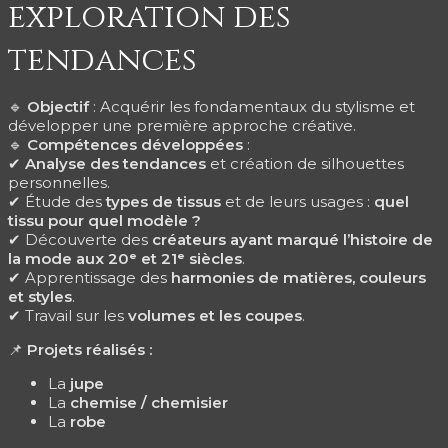
exploration des
tendances
🔹
Objectif
: Acquérir les fondamentaux du stylisme et
développer une première approche créative.
🔹
Compétences développées
:
✔
Analyse des tendances
et création de silhouettes
personnelles.
✔ Étude des
types de tissus
et de leurs usages :
quel
tissu pour quel modèle ?
✔ Découverte des
créateurs ayant marqué l’histoire de
la mode aux 20
ᵉ
et 21
ᵉ
siècles
.
✔ Apprentissage des
harmonies de matières, couleurs
et styles
.
✔ Travail sur les
volumes et les coupes
.
📌
Projets réalisés :
La
jupe
La
chemise / chemisier
La
robe